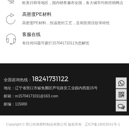
欧美日韩等地区，国内销售遍布全国，各大城市均有经销网点
高密度PE材料
高密度PE材料，恒温密封工艺，且有防滑压纹等特性
客服在线
有任何问题可拨打15704171011为您解忧
18241731122
全国咨询热线：
地址：辽宁省营口市鲅鱼圈区芦屯路安工业园内西面15号
邮箱：m15704171011@163.com
邮编：115000
Copyright © 营口恒旭塑料制品有限公司 版权所有
辽ICP备18003541号-1