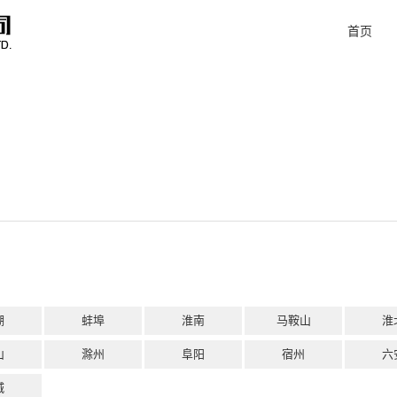
首页
湖
蚌埠
淮南
马鞍山
淮
山
滁州
阜阳
宿州
六
城