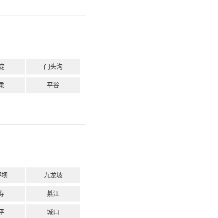
淀
门头沟
柔
平谷
坪坝
九龙坡
寿
綦江
平
城口