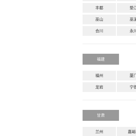
丰都
垫
巫山
巫
合川
永
福建
福州
厦
龙岩
宁
甘肃
兰州
嘉峪