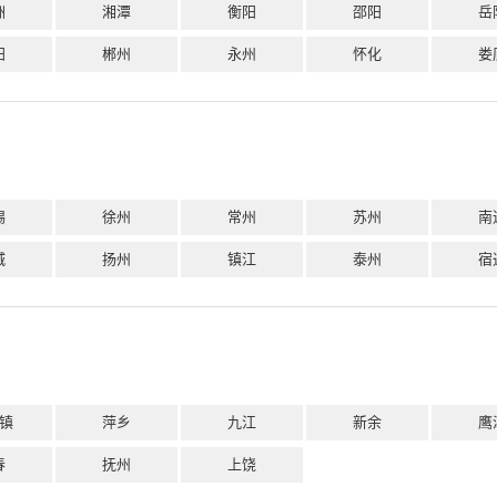
洲
湘潭
衡阳
邵阳
岳
阳
郴州
永州
怀化
娄
锡
徐州
常州
苏州
南
城
扬州
镇江
泰州
宿
镇
萍乡
九江
新余
鹰
春
抚州
上饶