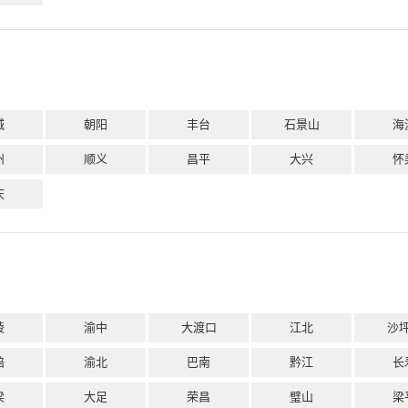
城
朝阳
丰台
石景山
海
州
顺义
昌平
大兴
怀
庆
陵
渝中
大渡口
江北
沙
碚
渝北
巴南
黔江
长
梁
大足
荣昌
璧山
梁