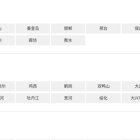
山
秦皇岛
邯郸
邢台
保
州
廊坊
衡水
哈尔
鸡西
鹤岗
双鸭山
大
河
牡丹江
黑河
绥化
大兴