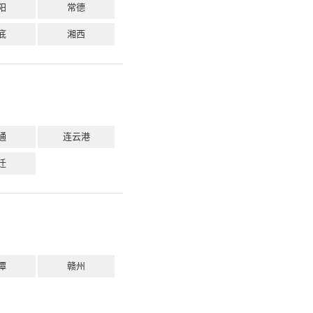
阳
常德
底
湘西
通
连云港
迁
潭
赣州