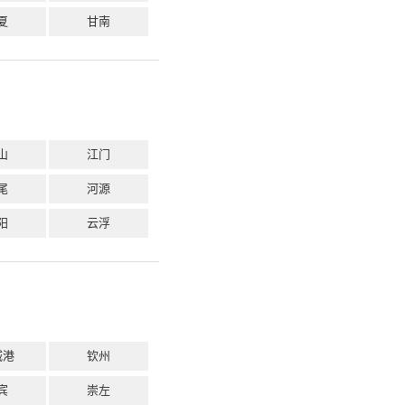
夏
甘南
山
江门
尾
河源
阳
云浮
城港
钦州
宾
崇左