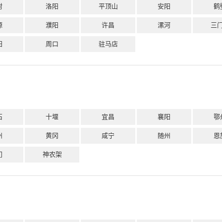
封
洛阳
平顶山
安阳
鹤
源
濮阳
许昌
漯河
三
阳
周口
驻马店
石
十堰
宜昌
襄阳
鄂
州
黄冈
咸宁
随州
恩
门
神农架