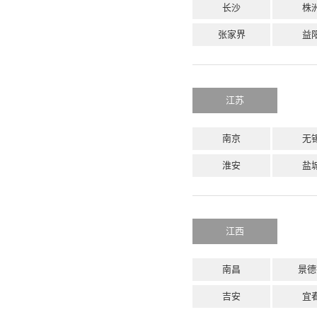
长沙
株
张家界
益
江苏
南京
无
淮安
盐
江西
南昌
景德
吉安
宜