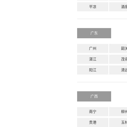
平凉
酒
广东
广州
韶
湛江
茂
阳江
清
广西
南宁
柳
贵港
玉