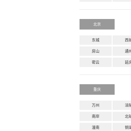
北京
东城
西
房山
通
密云
延
重庆
万州
涪
南岸
北
潼南
铜