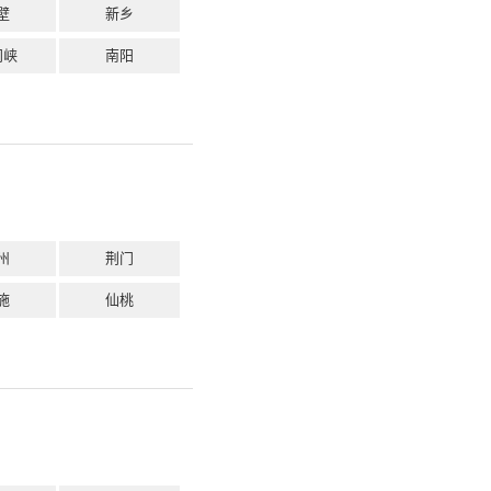
壁
新乡
门峡
南阳
州
荆门
施
仙桃