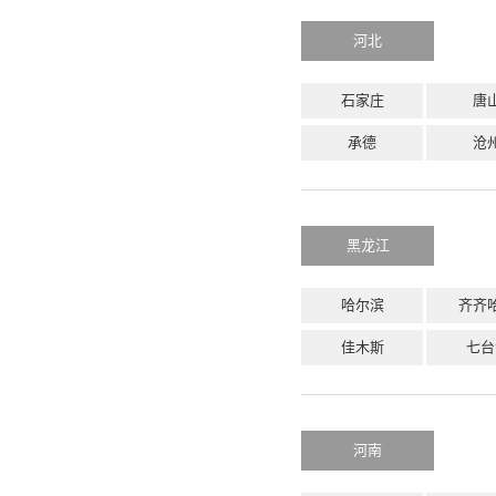
河北
石家庄
唐
承德
沧
黑龙江
哈尔滨
齐齐
佳木斯
七台
河南