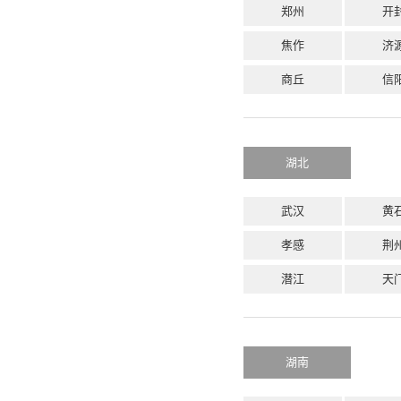
郑州
开
焦作
济
商丘
信
湖北
武汉
黄
孝感
荆
潜江
天
湖南