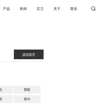
产品
新闻
实力
关于
联系
search
Search
返回首页
北
铜陵
安
亳州