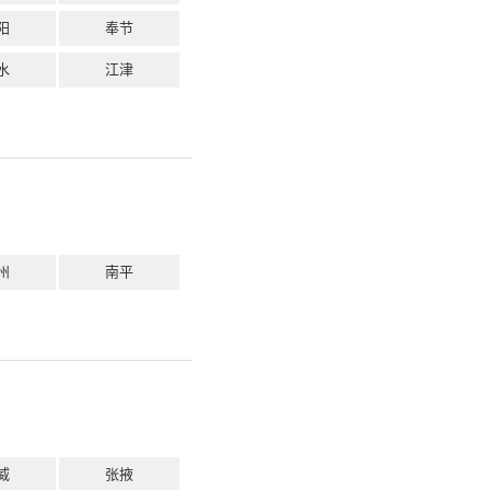
阳
奉节
水
江津
州
南平
威
张掖