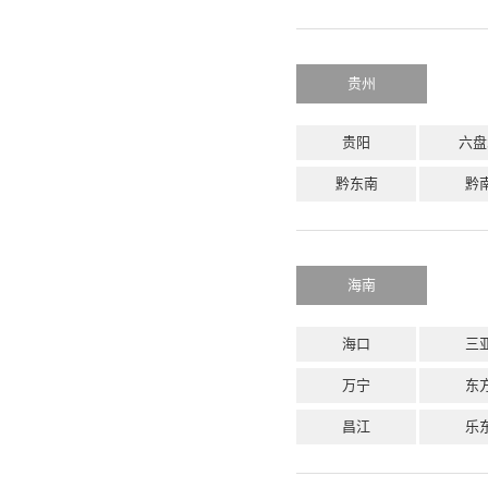
贵州
贵阳
六盘
黔东南
黔
海南
海口
三
万宁
东
昌江
乐