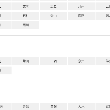
江
武隆
忠县
开州
云
溪
石柱
秀山
酉阳
彭
川
南川
门
莆田
三明
泉州
漳
德
关
金昌
白银
天水
武