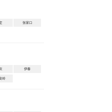
定
张家口
庆
伊春
安岭