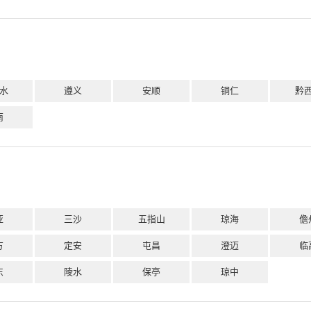
水
遵义
安顺
铜仁
黔
南
亚
三沙
五指山
琼海
儋
方
定安
屯昌
澄迈
临
东
陵水
保亭
琼中