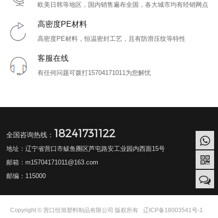
欧美日韩等地区，国内销售遍布全国，各大城市均有经销网点
高密度PE材料
高密度PE材料，恒温密封工艺，且有防滑压纹等特性
客服在线
有任何问题可拨打15704171011为您解忧
18241731122
全国咨询热线：
地址：辽宁省营口市鲅鱼圈区芦屯路安工业园内西面15号
邮箱：m15704171011@163.com
邮编：115000
Copyright © 营口恒旭塑料制品有限公司 版权所有
辽ICP备18003541号-1