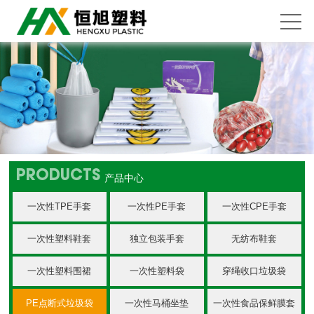
PRODUCTS
产品中心
一次性TPE手套
一次性PE手套
一次性CPE手套
一次性塑料鞋套
独立包装手套
无纺布鞋套
一次性塑料围裙
一次性塑料袋
穿绳收口垃圾袋
PE点断式垃圾袋
一次性马桶坐垫
一次性食品保鲜膜套