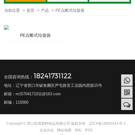
当前位置
>
首页
>
产品
>
PE点断式垃圾袋
PE点断式垃圾袋
18241731122
全国咨询热线：
地址：辽宁省营口市鲅鱼圈区芦屯路安工业园内西面15号
邮箱：m15704171011@163.com
邮编：115000
Copyright © 营口恒旭塑料制品有限公司 版权所有
辽ICP备18003541号-1
企业分站
网站地图
XML
RSS