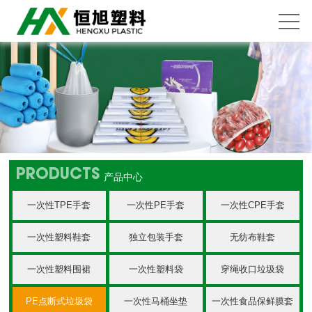
PRODUCTS
产品中心
一次性TPE手套
一次性PE手套
一次性CPE手套
一次性塑料鞋套
独立包装手套
无纺布鞋套
一次性塑料围裙
一次性塑料袋
穿绳收口垃圾袋
PE点断式垃圾袋
一次性马桶坐垫
一次性食品保鲜膜套