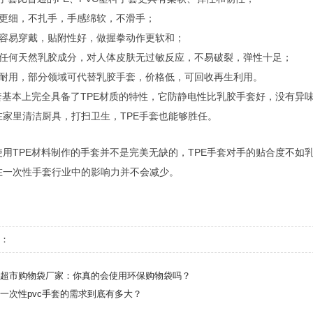
纹更细，不扎手，手感绵软，不滑手；
加容易穿戴，贴附性好，做握拳动作更软和；
含任何天然乳胶成分，对人体皮肤无过敏反应，不易破裂，弹性十足；
实耐用，部分领域可代替乳胶手套，价格低，可回收再生利用。
手套基本上完全具备了TPE材质的特性，它防静电性比乳胶手套好，没有异
在家里清洁厨具，打扫卫生，TPE手套也能够胜任。
使用TPE材料制作的手套并不是完美无缺的，TPE手套对手的贴合度不
在一次性手套行业中的影响力并不会减少。
：
超市购物袋厂家：你真的会使用环保购物袋吗？
一次性pvc手套的需求到底有多大？