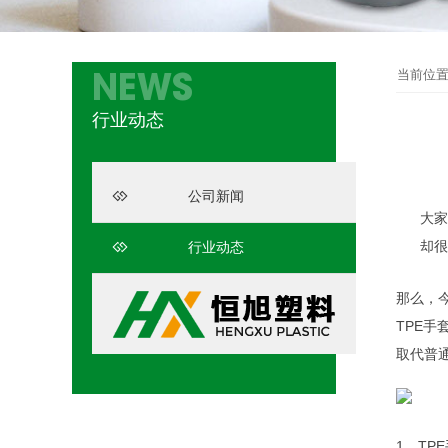
当前位
NEWS
行业动态
公司新闻
大家都
却很
行业动态
那么，
TPE手
取代普
1、TP