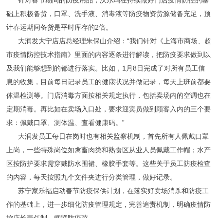
针对春节期间的防疫用品，沃尔玛在持续做好门店疫情防控的基
础上积极备货，口罩、洗手液、消毒液等防疫物资货源储备充足，预
计春运期间备货是平时库存的2倍。
大润发大宁店店总经理朱保山介绍：“我们针对《上海市商场、超
市疫情防控技术指南》里面的内容逐条进行解读，把防疫要求做到以
及我们能够想到的都进行落实。比如，1月8日完成了对所有员工信
息的收集，目前每日记录员工的健康状况并做记录，每天上班前都要
体温检测等。门店消毒方面按相关规定执行，包括卖场内的空调也在
定期消毒。再比如在卖场入口处，要求迎宾员做到顾客入内的三个要
求：佩戴口罩、测体温、查看健康码。”
大润发员工每日在岗时也有相关监察机制，首先所有人佩戴口罩
上岗，一些特殊岗位如禽畜肉类和熟食区从业人员佩戴工作帽；水产
区按防护要求需穿戴防水围裙、橡胶手套等。这些关于员工防疫检查
的内容，每天按照九个文件夹进行分类管理，做好记录。
苏宁家乐福启动春节防疫保供计划，在落实好卖场消杀和防疫工
作的基础上，进一步细化防疫管理规定，完善追责机制，明确疫情防