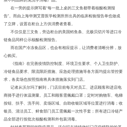
块不同品牌的免洗手消毒产品。
在一旁的提示牌写着“每一批上桌的三文鱼都带着核酸检测报
告”。而由上海华测艾普医学检测所所出具的临床检验报告单也做成
了立牌，设置在柜台上方供消费者查看。
不仅仅是三文鱼，旁边柜台的美国鳕鱼条、北极贝切片等进口冷
链食品同样公示核酸检测报告。
而在国产冷冻食品区，也会有相应提示，让消费者清晰分辨，放
心购买。
《指南》在完善疫情防控制度、环境卫生要求、个人卫生防护、
冷链食品要求、限流限距措施、应急处理措施等各方面均提出管控要
求，各卖场也按照指南将具体措施落实到门店。
记者从沃尔玛了解到，门店目前每天对员工、进店顾客和进店电
商骑手进行体温测量。员工和顾客需佩戴口罩；定时对购物车、电梯
按钮、扶手、洗手间、卖场区域、自助收银区域等位置进行消毒；收
银员、清洁员工、鲜食部门员工需佩戴一次性手套；所有进口冷链产
品全部进行按批次核酸检测和外包装消毒。