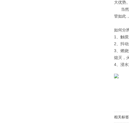
大优势
当然，
管如此
如何分辨
1、触
2、抖
3、燃
熄灭，
4、浸
相关标签