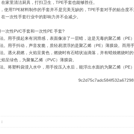
。在家里清洁厨具，打扫卫生，TPE手套也能够胜任。
使用TPE材料制作的手套并不是完美无缺的，TPE手套对手的贴合度
，在一次性手套行业中的影响力并不会减少。
一次性PVC手套和一次性PE 手套?
摸法。用手摸起来有润滑感，表面像涂了一层蜡，这是无毒的聚乙烯（PE）
动法。用手抖动，声音发脆，质轻易漂浮的是聚乙烯（PE）薄膜袋。而用手
烧法。遇火易燃，火焰呈黄色，燃烧时有石蜡状油滴落，并有蜡烛燃烧时的
火焰呈绿色，为聚氯乙烯（PVC）薄膜袋。
水法。将塑料袋浸入水中，用手按压入水后，能浮出水面的为聚乙烯（PE）
：