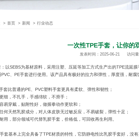
置
>
首页
>
新闻
>
行业动态
一次性TPE手套，让你的
发表时间：2025-06-21
访问量：
套：以SEBS为基材原料，采用注塑、压延等加工方式生产出的TPE流延
通PVC、PE手套进行使用。该产品具有极好的拉力和弹性，厚度强，耐
E手套比普通的PE、PVC塑料手套更具有柔软、弹性和韧性；
纹更细，不扎手，手感绵软，不滑手；
加容易穿戴，贴附性好，做握拳动作更软和；
含任何天然乳胶成分，对人体皮肤无过敏反应，不易破裂，弹性十足；
实耐用，部分领域可代替乳胶手套，价格低，可回收再生利用。
手套基本上完全具备了TPE材质的特性，它防静电性比乳胶手套好，没有