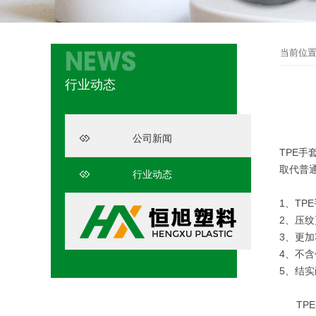
当前位
NEWS
行业动态
公司新闻
TPE手
取代普
行业动态
1、TP
2、压
3、更
4、不
5、结
TPE