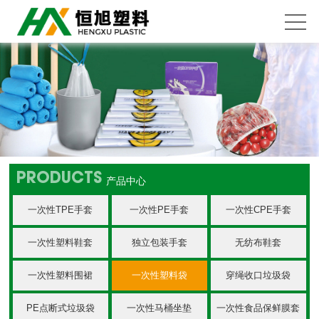
PRODUCTS
产品中心
一次性TPE手套
一次性PE手套
一次性CPE手套
一次性塑料鞋套
独立包装手套
无纺布鞋套
一次性塑料围裙
一次性塑料袋
穿绳收口垃圾袋
PE点断式垃圾袋
一次性马桶坐垫
一次性食品保鲜膜套