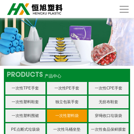
PRODUCTS
产品中心
一次性TPE手套
一次性PE手套
一次性CPE手套
一次性塑料鞋套
独立包装手套
无纺布鞋套
一次性塑料围裙
一次性塑料袋
穿绳收口垃圾袋
PE点断式垃圾袋
一次性马桶坐垫
一次性食品保鲜膜套