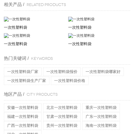
相关产品 /
Related products
一次性塑料袋
一次性塑料袋
一次性塑料袋
一次性塑料袋
热门关键词 /
KEYWORDS
一次性塑料袋厂家
一次性塑料袋报价
一次性塑料袋哪家好
一次性塑料袋生产厂家
一次性塑料袋价格
地区产品 /
CITY PRODUCTS
安徽一次性塑料袋
北京一次性塑料袋
重庆一次性塑料袋
福建一次性塑料袋
甘肃一次性塑料袋
广东一次性塑料袋
广西一次性塑料袋
贵州一次性塑料袋
海南一次性塑料袋