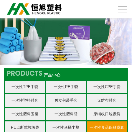
PRODUCTS
产品中心
一次性TPE手套
一次性PE手套
一次性CPE手套
一次性塑料鞋套
独立包装手套
无纺布鞋套
一次性塑料围裙
一次性塑料袋
穿绳收口垃圾袋
PE点断式垃圾袋
一次性马桶坐垫
一次性食品保鲜膜套